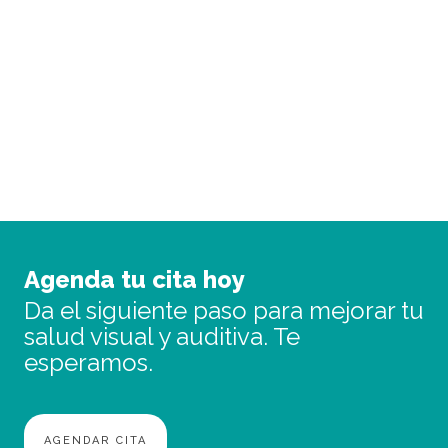
En Óptica Guara evaluamos tu visión con
tecnología avanzada y un trato totalmente
personalizado.
PIDE CITA
Agenda tu cita hoy
Da el siguiente paso para mejorar tu
salud visual y auditiva. Te
esperamos.
AGENDAR CITA