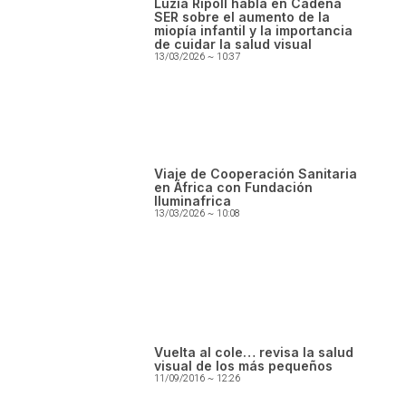
Luzía Ripoll habla en Cadena
SER sobre el aumento de la
miopía infantil y la importancia
de cuidar la salud visual
13/03/2026
10:37
Viaje de Cooperación Sanitaria
en África con Fundación
Iluminafrica
13/03/2026
10:08
Vuelta al cole… revisa la salud
visual de los más pequeños
11/09/2016
12:26