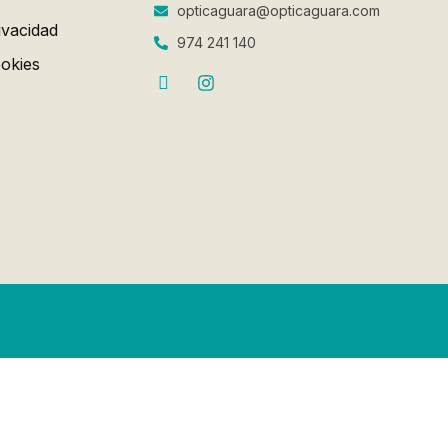
opticaguara@opticaguara.com
ivacidad
974 241 140
ookies