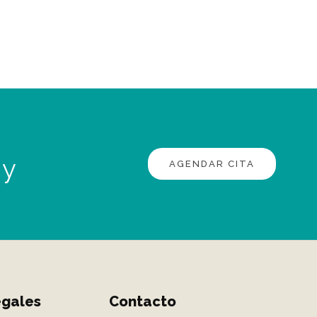
 y
AGENDAR CITA
egales
Contacto