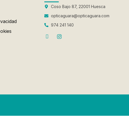
Coso Bajo 87, 22001 Huesca
opticaguara@opticaguara.com
ivacidad
974 241 140
ookies