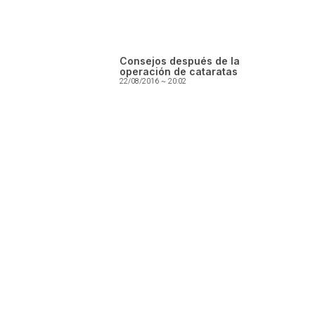
Consejos después de la
operación de cataratas
22/08/2016
20:02
Servicio de consultas
En Óptica Guara evaluamos tu visión con