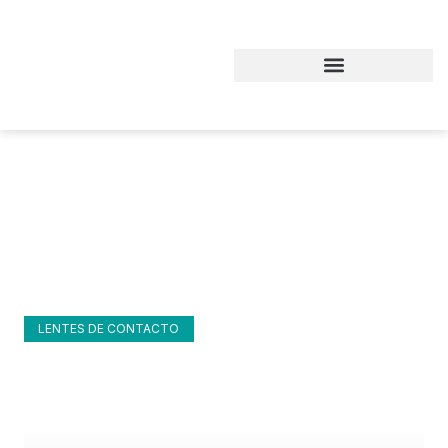
Blog y noticias
Inicio
Blog y noticias
LENTES DE CONTACTO