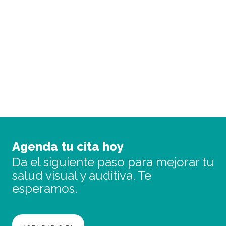
Servicio de consultas
En Óptica Guara evaluamos tu visión con
tecnología avanzada y un trato totalmente
personalizado.
PIDE CITA
Agenda tu cita hoy
Da el siguiente paso para mejorar tu
salud visual y auditiva. Te
esperamos.