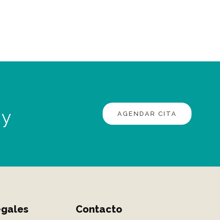
 y
AGENDAR CITA
egales
Contacto