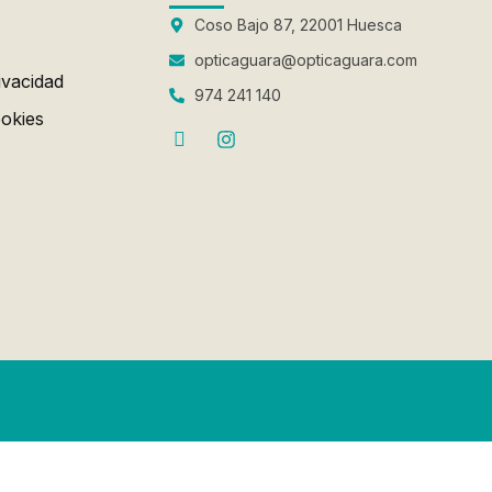
Coso Bajo 87, 22001 Huesca
opticaguara@opticaguara.com
ivacidad
974 241 140
ookies