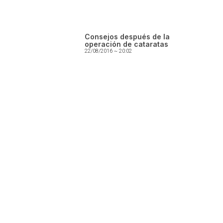
Consejos después de la
operación de cataratas
22/08/2016
20:02
Servicio de consultas
En Óptica Guara evaluamos tu visión con
tecnología avanzada y un trato totalmente