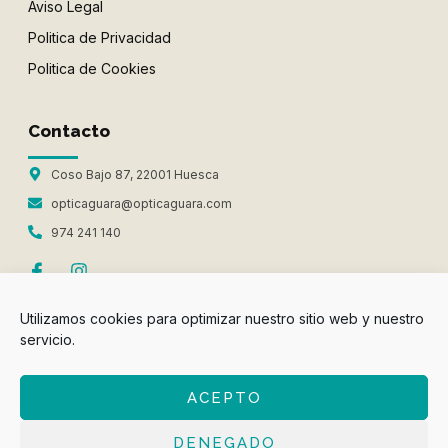
Aviso Legal
Politica de Privacidad
Politica de Cookies
Contacto
Coso Bajo 87, 22001 Huesca
opticaguara@opticaguara.com
974 241 140
Utilizamos cookies para optimizar nuestro sitio web y nuestro
servicio.
Óptica Guara 2026 © Todos Los derechos Reservados
ACEPTO
Designed with
by
Optonity.com
DENEGADO