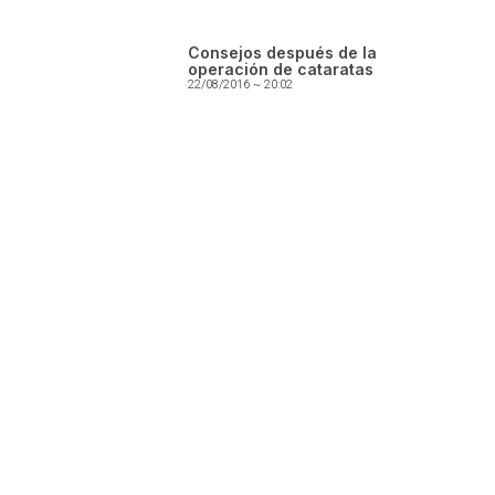
Consejos después de la
operación de cataratas
22/08/2016
20:02
Servicio de consultas
En Óptica Guara evaluamos tu visión con
tecnología avanzada y un trato totalmente
personalizado.
PIDE CITA