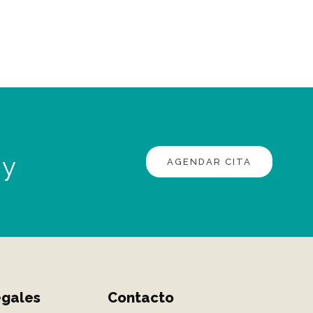
 y
AGENDAR CITA
egales
Contacto