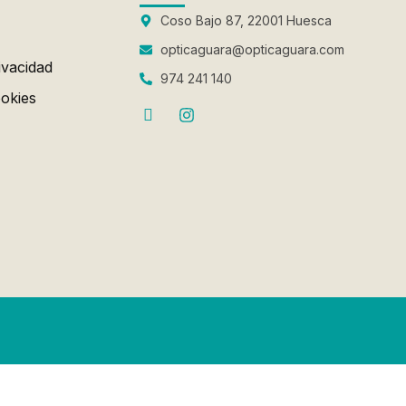
Coso Bajo 87, 22001 Huesca
opticaguara@opticaguara.com
ivacidad
974 241 140
ookies