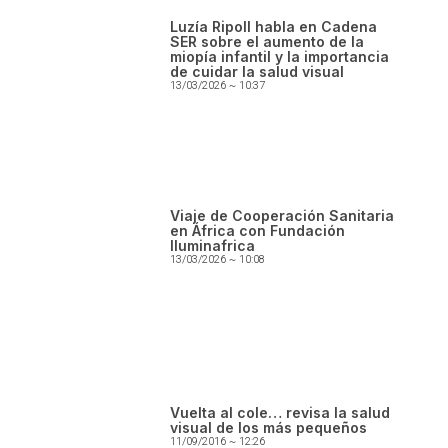
Luzía Ripoll habla en Cadena
SER sobre el aumento de la
miopía infantil y la importancia
de cuidar la salud visual
13/03/2026
10:37
Viaje de Cooperación Sanitaria
en África con Fundación
Iluminafrica
13/03/2026
10:08
Vuelta al cole… revisa la salud
visual de los más pequeños
11/09/2016
12:26