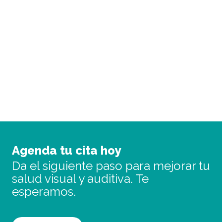
Servicio de consultas
En Óptica Guara evaluamos tu visión con
tecnología avanzada y un trato totalmente
personalizado.
PIDE CITA
Agenda tu cita hoy
Da el siguiente paso para mejorar tu
salud visual y auditiva. Te
esperamos.