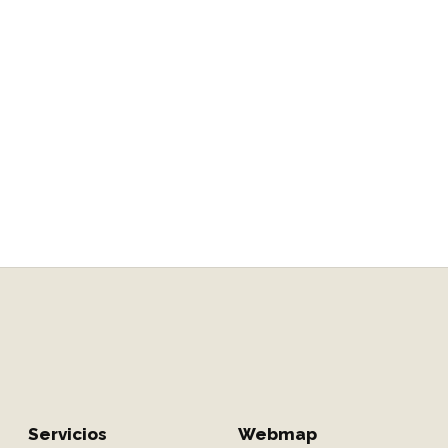
Servicio de consultas
En Óptica Guara evaluamos tu visión con
tecnología avanzada y un trato totalmente
personalizado.
PIDE CITA
Servicios
Webmap