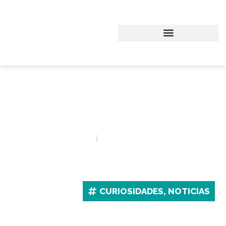
EL BÁDMINTON
CORRIGUE LA MIOPÍA
Publicado el
31/07/2013
a las
6:05 pm
CURIOSIDADES
,
NOTICIAS