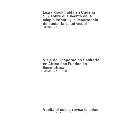
Luzía Ripoll habla en Cadena
SER sobre el aumento de la
miopía infantil y la importancia
de cuidar la salud visual
13/03/2026
10:37
Viaje de Cooperación Sanitaria
en África con Fundación
Iluminafrica
13/03/2026
10:08
Vuelta al cole… revisa la salud