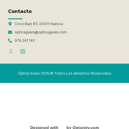
Contacto
Coso Bajo 87, 22001 Huesca
opticaguara@opticaguara.com
974 241 140
Óptica Guara 2026 © Todos Los derechos Reservados
Designed with
by
Optonity.com