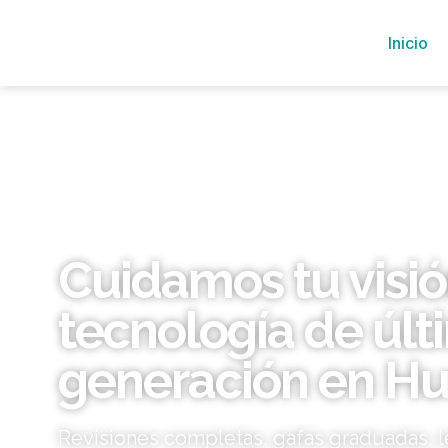
Inicio
Cuidamos tu visi
tecnología de últ
generación en H
Revisiones completas, gafas graduadas, l