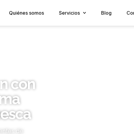
Quiénes somos
Servicios
Blog
Co
ón con
ima
uesca
entes de