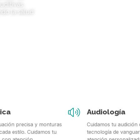
uditivas.
ndo la salud
ica
Audiología
ación precisa y monturas
Cuidamos tu audición
cada estilo. Cuidamos tu
tecnología de vanguar
n con atención
atención personalizad