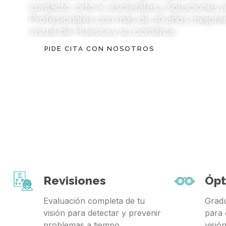
contacto, orto-k, esclerales y soluciones a
Profesionales con más de 30 años mejora
visual de Huesca y su comarca.
PIDE CITA CON NOSOTROS
Revisiones
Ópt
Evaluación completa de tu
Gradu
visión para detectar y prevenir
para 
problemas a tiempo.
visió