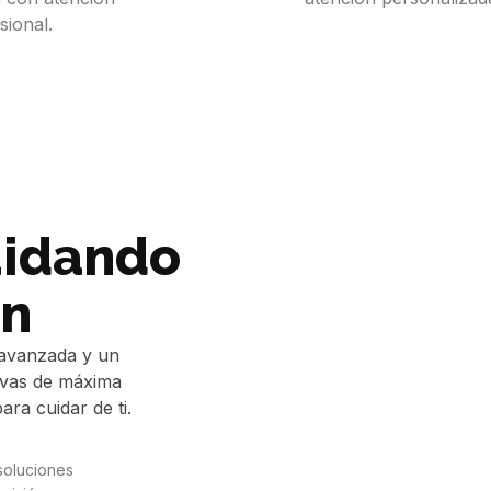
sional.
uidando
ón
 avanzada y un
tivas de máxima
ra cuidar de ti.
soluciones