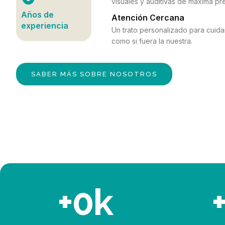
visuales y auditivas de máxima pre
Años de
Atención Cercana
experiencia
Un trato personalizado para cuidar
como si fuera la nuestra.
SABER MÁS SOBRE NOSOTROS
+
0
k