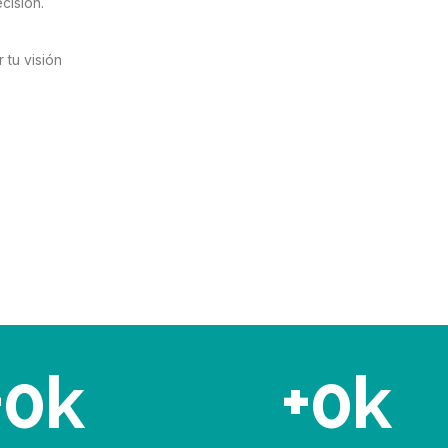
cisión.
 tu visión
+
0
k
+
0
k